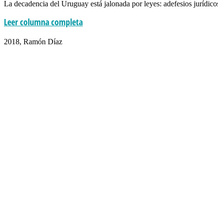
La decadencia del Uruguay está jalonada por leyes: adefesios jurídicos 
Leer columna completa
inercia d+d
2018, Ramón Díaz