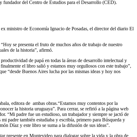
 y fundador del Centro de Estudios para el Desarrollo (CED).
 ex ministro de Economía Ignacio de Posadas, el director del diario El
. “Hoy se presenta el fruto de muchos años de trabajo de nuestro
ales de la historia”, afirmó.
roductividad de papá en todas la áreas de desarrollo intelectual y
inalmente el libro salió y estamos muy orgullosos con este trabajo”,
que “desde Buenos Aires lucha por las mismas ideas y hoy nos
Zabala, editora de ambas obras.“Estamos muy contentos por la
nocer la historia uruguaya”. Para cerrar, se refirió a la página web
r. “Mi padre fue un estudioso, un trabajador y siempre se jactó de
as mi padre también estudiaba y escribía, primero para Búsqueda y
ón Díaz y este libro se suma a la difusión de sus ideas”.
r presente en Montevideo para dialogar sobre la vida y la obra de