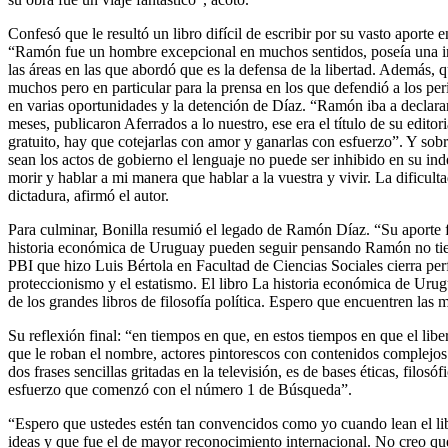
Confesó que le resultó un libro difícil de escribir por su vasto aporte
“Ramón fue un hombre excepcional en muchos sentidos, poseía una inte
las áreas en las que abordó que es la defensa de la libertad. Además,
muchos pero en particular para la prensa en los que defendió a los pe
en varias oportunidades y la detención de Díaz. “Ramón iba a declara
meses, publicaron Aferrados a lo nuestro, ese era el título de su edito
gratuito, hay que cotejarlas con amor y ganarlas con esfuerzo”. Y sob
sean los actos de gobierno el lenguaje no puede ser inhibido en su in
morir y hablar a mi manera que hablar a la vuestra y vivir. La dificult
dictadura, afirmó el autor.
Para culminar, Bonilla resumió el legado de Ramón Díaz. “Su aporte fue
historia económica de Uruguay pueden seguir pensando Ramón no tiene
PBI que hizo Luis Bértola en Facultad de Ciencias Sociales cierra perf
proteccionismo y el estatismo. El libro La historia económica de Urug
de los grandes libros de filosofía política. Espero que encuentren las 
Su reflexión final: “en tiempos en que, en estos tiempos en que el liber
que le roban el nombre, actores pintorescos con contenidos complejos e
dos frases sencillas gritadas en la televisión, es de bases éticas, fil
esfuerzo que comenzó con el número 1 de Búsqueda”.
“Espero que ustedes estén tan convencidos como yo cuando lean el libr
ideas y que fue el de mayor reconocimiento internacional. No creo q