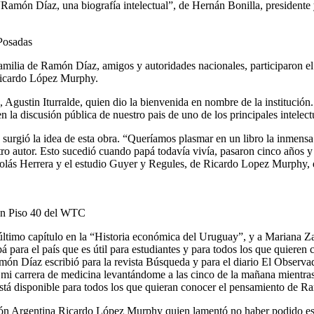
“Ramón Díaz, una biografía intelectual”, de Hernán Bonilla, presidente
 Posadas
 familia de Ramón Díaz, amigos y autoridades nacionales, participaron el
Ricardo López Murphy.
Agustin Iturralde, quien dio la bienvenida en nombre de la institución
 la discusión pública de nuestro pais de uno de los principales intelectu
urgió la idea de esta obra. “Queríamos plasmar en un libro la inmensa p
 autor. Esto sucedió cuando papá todavía vivía, pasaron cinco años y f
olás Herrera y el estudio Guyer y Regules, de Ricardo Lopez Murphy, 
 en Piso 40 del WTC
 último capítulo en la “Historia económica del Uruguay”, y a Mariana 
ra el país que es útil para estudiantes y para todos los que quieren co
ón Díaz escribió para la revista Búsqueda y para el diario El Observado
da mi carrera de medicina levantándome a las cinco de la mañana mientr
stá disponible para todos los que quieran conocer el pensamiento de Ram
ión Argentina Ricardo López Murphy quien lamentó no haber podido esta