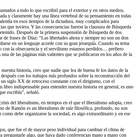
sumados a todo lo que escribió para el exterior y en otros medios.
nada y claramente hay una línea vertebral de su pensamiento en todas
valentía en esos tiempos de la dictadura, muy complicados para
ncias que tuviera. Y las consecuencias fueron la clausura de Búsqueda
 detenido. Después de la primera suspensión de Búsqueda de dos
 par de frases de Díaz: “Las libertades ahora y siempre no son un don
ollarse en un lenguaje acorde con su gran jerarquía. Cuando su tema
do con la obsecuencia y el servilismo estamos perdidos… prefiero
es una de las páginas más valientes que se publicaron en los años de la
nuestra historia, creo que nadie que lea de buena fe los datos de la
espués con los trabajos más profundos sobre la reconstrucción del
 un siglo XX de retroceso constante con el dirigismo, con el
libro indispensable para entender nuestra historia en general, es uno
que escribía”, señaló.
crisis del liberalismo, en tiempos en el que el liberalismo adopta, creo
smo de Ramón es un liberalismo de raíz filosófica, profundo, no son
 en como debe organizarse la sociedad, es algo extraordinario y en ese
gos, que fue el de mayor peso individual para cambiar el clima de
ara preguntarle algo, que haya dado conferencias mano a mano con