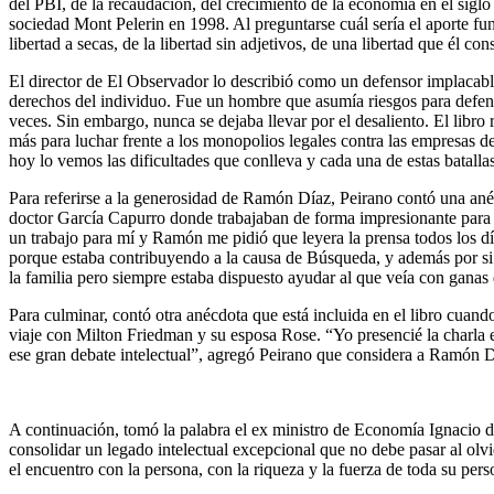
del PBI, de la recaudación, del crecimiento de la economía en el sigl
sociedad Mont Pelerin en 1998. Al preguntarse cuál sería el aporte fun
libertad a secas, de la libertad sin adjetivos, de una libertad que él co
El director de El Observador lo describió como un defensor implacable 
derechos del individuo. Fue un hombre que asumía riesgos para defende
veces. Sin embargo, nunca se dejaba llevar por el desaliento. El libro 
más para luchar frente a los monopolios legales contra las empresas de
hoy lo vemos las dificultades que conlleva y cada una de estas batalla
Para referirse a la generosidad de Ramón Díaz, Peirano contó una anéc
doctor García Capurro donde trabajaban de forma impresionante para s
un trabajo para mí y Ramón me pidió que leyera la prensa todos los día
porque estaba contribuyendo a la causa de Búsqueda, y además por si 
la familia pero siempre estaba dispuesto ayudar al que veía con ganas
Para culminar, contó otra anécdota que está incluida en el libro cua
viaje con Milton Friedman y su esposa Rose. “Yo presencié la charla 
ese gran debate intelectual”, agregó Peirano que considera a Ramón D
A continuación, tomó la palabra el ex ministro de Economía Ignacio de
consolidar un legado intelectual excepcional que no debe pasar al olv
el encuentro con la persona, con la riqueza y la fuerza de toda su p