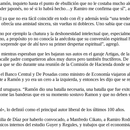
 Ramón, inquieto hasta el punto de ebullición que no le costaba mucho a
prender japonés, no sé si lo habrá hecho…y Ramiro me confirma que sí”
ya que no era fácil coincidir en todo con él y además tenía “una tend
o ofrecía una amistad sincera, sin vueltas ni dobleces. Uno sabia qu
 por ejemplo la chatura y la deshonestidad intelectual que, especialme
icismo, a propósito yo no conocía la anécdota que su conversión espiritual
rprende que de ahí tuvo su primer despertar espiritual”, agregó.
entras esperaban que les bajaran sus autos en el garaje Artigas, de la 
Lacalle padre compartieron años muy duros pero también fructíferos. De
a que se dio durante una reunión de la Comisión de Hacienda donde se v
a el Banco Central y De Posadas como ministro de Economía viajaron a
 a Ramón y yo era un cero a la izquierda, y entonces les dijo que se re
ad uruguaya. “Ramón dio una batalla necesaria, una batalla que fue exi
n tome las banderas que en su momento sostuvo Ramon y que no deben 
, lo definió como el principal autor liberal de los últimos 100 años.
amilia de Díaz por haberlo convocado, a Manfredo Cikato, a Ramiro Rodrí
rónicos internos del estudio Guyer y Regules, y trabajos que el economi