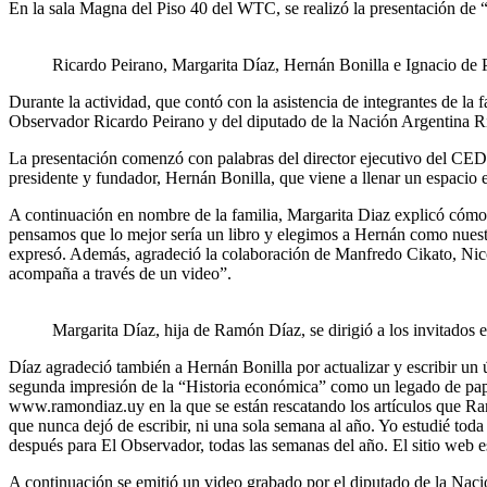
En la sala Magna del Piso 40 del WTC, se realizó la presentación de 
Ricardo Peirano, Margarita Díaz, Hernán Bonilla e Ignacio de
Durante la actividad, que contó con la asistencia de integrantes de la
Observador Ricardo Peirano y del diputado de la Nación Argentina 
La presentación comenzó con palabras del director ejecutivo del CED, 
presidente y fundador, Hernán Bonilla, que viene a llenar un espacio en
A continuación en nombre de la familia, Margarita Diaz explicó cómo s
pensamos que lo mejor sería un libro y elegimos a Hernán como nuestro
expresó. Además, agradeció la colaboración de Manfredo Cikato, Nic
acompaña a través de un video”.
Margarita Díaz, hija de Ramón Díaz, se dirigió a los invitados
Díaz agradeció también a Hernán Bonilla por actualizar y escribir un
segunda impresión de la “Historia económica” como un legado de papá pa
www.ramondiaz.uy en la que se están rescatando los artículos que Ram
que nunca dejó de escribir, ni una sola semana al año. Yo estudié to
después para El Observador, todas las semanas del año. El sitio web e
A continuación se emitió un video grabado por el diputado de la Nac