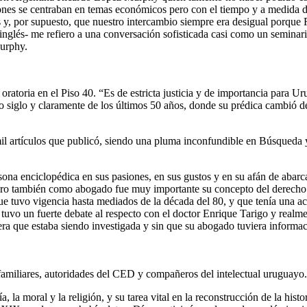
nes se centraban en temas económicos pero con el tiempo y a medida 
 y, por supuesto, que nuestro intercambio siempre era desigual porque 
n inglés- me refiero a una conversación sofisticada casi como un semin
Murphy.
 oratoria en el Piso 40. “Es de estricta justicia y de importancia para 
imo siglo y claramente de los últimos 50 años, donde su prédica cambió d
s mil artículos que publicó, siendo una pluma inconfundible en Búsqued
rsona enciclopédica en sus pasiones, en sus gustos y en su afán de abar
 pero también como abogado fue muy importante su concepto del derech
que tuvo vigencia hasta mediados de la década del 80, y que tenía una a
vo un fuerte debate al respecto con el doctor Enrique Tarigo y realmen
era que estaba siendo investigada y sin que su abogado tuviera informac
familiares, autoridades del CED y compañeros del intelectual uruguayo.
a, la moral y la religión, y su tarea vital en la reconstrucción de la his