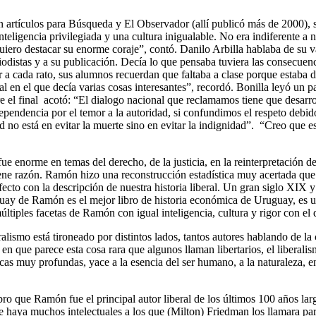
 en artículos para Búsqueda y El Observador (allí publicó más de 2000), 
ligencia privilegiada y una cultura inigualable. No era indiferente a 
 quiero destacar su enorme coraje”, contó. Danilo Arbilla hablaba de su 
riodistas y a su publicación. Decía lo que pensaba tuviera las consecue
r a cada rato, sus alumnos recuerdan que faltaba a clase porque estaba
rial en el que decía varias cosas interesantes”, recordó. Bonilla leyó un
re el final acotó: “El dialogo nacional que reclamamos tiene que desarr
dependencia por el temor a la autoridad, si confundimos el respeto debi
ad no está en evitar la muerte sino en evitar la indignidad”. “Creo que 
 enorme en temas del derecho, de la justicia, en la reinterpretación de 
 razón. Ramón hizo una reconstrucción estadística muy acertada que d
ecto con la descripción de nuestra historia liberal. Un gran siglo XIX y
uay de Ramón es el mejor libro de historia económica de Uruguay, es un 
múltiples facetas de Ramón con igual inteligencia, cultura y rigor con el 
alismo está tironeado por distintos lados, tantos autores hablando de la 
n que parece esta cosa rara que algunos llaman libertarios, el liberali
osóficas muy profundas, yace a la esencia del ser humano, a la naturaleza,
o que Ramón fue el principal autor liberal de los últimos 100 años lar
ue haya muchos intelectuales a los que (Milton) Friedman los llamara p