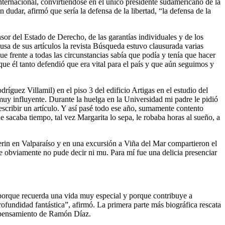
nternacional, convirtiéndose en el único presidente sudamericano de la
dudar, afirmó que sería la defensa de la libertad, “la defensa de la
sor del Estado de Derecho, de las garantías individuales y de los
sa de sus artículos la revista Búsqueda estuvo clausurada varias
ue frente a todas las circunstancias sabía que podía y tenía que hacer
que él tanto defendió que era vital para el país y que aún seguimos y
guez Villamil) en el piso 3 del edificio Artigas en el estudio del
uy influyente. Durante la huelga en la Universidad mi padre le pidió
escribir un artículo. Y así pasé todo ese año, sumamente contento
sacaba tiempo, tal vez Margarita lo sepa, le robaba horas al sueño, a
erin en Valparaíso y en una excursión a Viña del Mar compartieron el
e obviamente no pude decir ni mu. Para mí fue una delicia presenciar
o porque recuerda una vida muy especial y porque contribuye a
ofundidad fantástica”, afirmó. La primera parte más biográfica rescata
el pensamiento de Ramón Díaz.