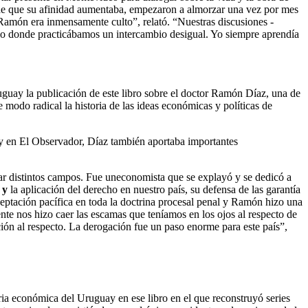
de que su afinidad aumentaba, empezaron a almorzar una vez por mes
Ramón era inmensamente culto”, relató. “Nuestras discusiones -
ario donde practicábamos un intercambio desigual. Yo siempre aprendía
Uruguay la publicación de este libro sobre el doctor Ramón Díaz, una de
e modo radical la historia de las ideas económicas y políticas de
a y en El Observador, Díaz también aportaba importantes
car distintos campos. Fue uneconomista que se explayó y se dedicó a
o
y
la aplicación del derecho en nuestro país, su defensa de las garantía
ceptación pacífica en toda la doctrina procesal penal y Ramón hizo una
te nos hizo caer las escamas que teníamos en los ojos al respecto de
ión al respecto. La derogación fue un paso enorme para este país”,
toria económica del Uruguay en ese libro en el que reconstruyó series