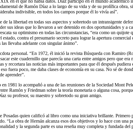
o XIX en el que no había datos. Díaz participó en el mundo académico i
damental de Ramón Díaz a lo largo de su vida y de su prolífica obra, sin 
nsideraba indivisible, en todos los campos porque él lo vivía así”.
de la libertad en todas sus aspectos y sobretodo un intransigente defen
r sus ideas que lo llevaron a ser detenido en dos oportunidades y a cau
rescata su optimismo en todas las circunstancias, “era como un quijote q
l estado, contra el presumario secreto para lograr la apertura comercial 
s las llevaba adelante con singular ánimo”.
dota personal. “En 1972, él inició la revista Búsqueda con Ramiro (Rodrí
acar este cuadernillo que parecía una carta entre amigos pero que era m
s y recortara las noticias más importantes para que él después pudiera 
eso fuera poco, me daba clases de economía en su casa. No sé de donde 
 de aprender”.
ndo en 1981 lo acompañó a una de las reuniones de la Sociedad Mont Pel
entre Ramón y Friedman sobre la teoría monetaria o alguna cosa, porqu
íaz su profesor, su maestro y sobretodo su gran amigo.
 Posadas quien calificó al libro como una iniciativa brillante. Primer
ido. “La obra de Hernán alcanza esos dos objetivos y lo hace con una pr
ersonalidad y la segunda parte es una reseña muy completa y fundada d