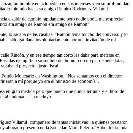
lcanzar, un hombre enciclopédico en sus intereses y en su profundidad,
, añadió mirando hacia su amigo Ramiro Rodríguez Villamil.
encia a subir de cambio rápidamente pero nadie podía menospreciar
e cuando era amigo de Ramón era amigo de Ramón”.
nte, lo sacaba de las casillas. “Ramón tenía mucho del converso y lo
 había sido gatillada involuntariamente por una invitación de mi
calle Rincón, y en ese tiempo tan corto les daba para meterse en
 Posadas ejemplificó su sentido del humor con un par de anécdotas,
otaba el proyecto ajuste fiscal.
l Fondo Monetario en Washington. “Nos sentamos con el director
firieran a mí porque yo era el ministro de economía”.
tosa en gran medida pero que bueno que nunca termina y el libro de
ser abandonadas”, concluyó.
guez Villamil -compañero de tantas iniciativas-, a quienes prestaron
sta y abogado presentó en la Sociedad Mont Pelerin.”Haber leído toda