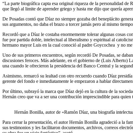
“La parte biográfica capta esa original riqueza de la personalidad de
que llegó al limite de aprender griego y hasta me dijo que quería a
De Posadas contó que Díaz no siempre gozaba del beneplácito general 
sus argumentos, no daba el brazo a torcer jamás pero al mismo tiemp
Recordó que a Díaz le costaba enormemente tolerar algunas cosas como
fue por partida doble, intelectual al liberalismo y espiritual al catol
hermano mayor Luis en la cual conoció al padre Goycochea y no me so
Uno de sus primeros encuentros, según recordó De Posadas, se daban mi
discusiones feroces. Más adelante, en el gobierno de (Luis Alberto) 
una cuando le ofrecieron la presidencia del Banco Central y la segund
Asimismo, remarcó su lealtad con otro recuerdo cuando Díaz presidí
gerente del fondo e inmediatamente le empezaron a hablar directamente
Por último, subrayó la marca que Díaz dejó en la cultura de la socied
Hernán creo que va a ser una contribución imprescindible para quie
Hernán Bonilla, autor de «Ramón Díaz, una biografía intelectual»
Para cerrar la presentación, el autor Hernán Bonilla agradeció a la f
sus testimonios y les facilitaron documentos, archivos, correos elect
su obra fue un viaje fantástico”, acotó.